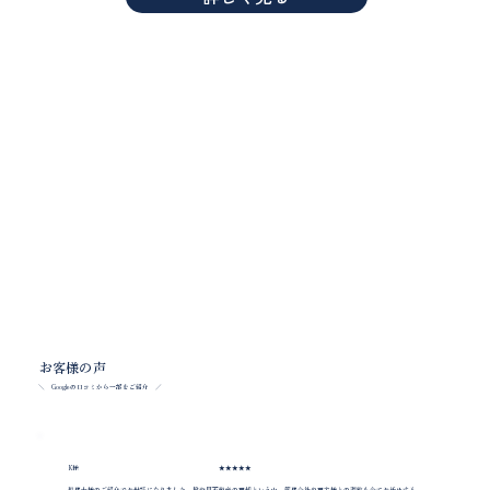
お客様の声
＼ Googleの口コミから一部をご紹介 ／
★★★★★
K様
税理士様のご紹介でお世話になりました。投資用不動産の売却という中、管理会社や売主様との調整も全てお任せする