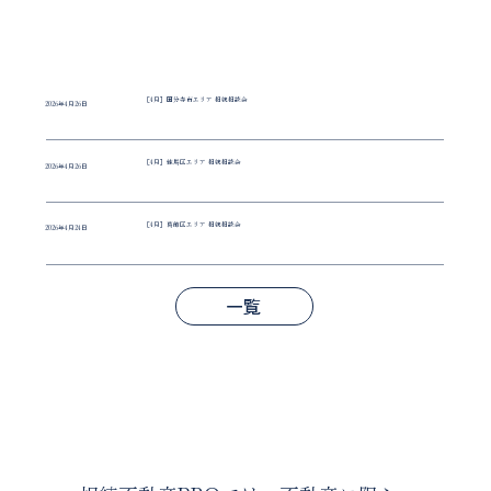
［4月］国分寺市エリア 相続相談会
2026年4月26日
［4月］練馬区エリア 相続相談会
2026年4月26日
［4月］葛飾区エリア 相続相談会
2026年4月24日
一覧
相続全般のご相談に
対応しています