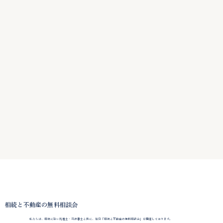
相続と不動産の無料相談会
私たちは、相続に強い税理士・司法書士と共に、毎月「相続と不動産の無料相談会」を開催しております。