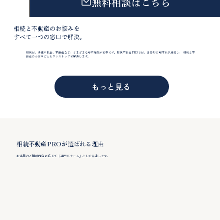
無料相談はこちら
相続と不動産のお悩みを
​すべて一つの窓口で解決。
相続は、法律や税金、不動産など、さまざまな専門知識が必要です。相続不動産PROでは、各分野の専門家が連携し、 相続と不
動産のお困りごとをワンストップで解決します。
もっと見る
相続不動産PROが選ばれる理由
お客様のご相談内容に応じて「専門家チーム」として伴走します。